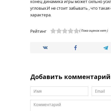
конец динамика игры может сильно усил
угловых.И не стоит забывать , что така
характера.
( Пока оценок нет )
Рейтинг
Добавить комментарий
Имя
Email
*
*
Комментарий