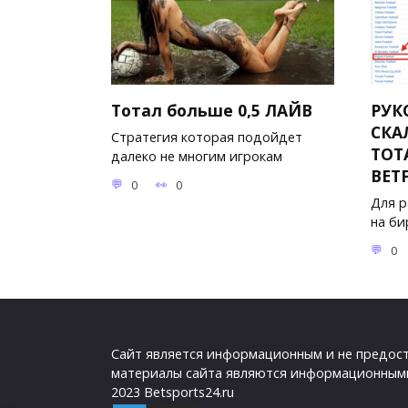
Тотал больше 0,5 ЛАЙВ
РУК
СКА
Стратегия которая подойдет
ТОТ
далеко не многим игрокам
BET
0
0
Для р
на би
0
Сайт является информационным и не предост
материалы сайта являются информационными.
2023 Betsports24.ru