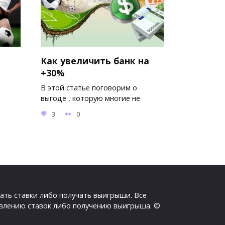
Как увеличить банк на
+30%
В этой статье поговорим о
выгоде , которую многие не
3
0
ать ставки либо получать выигрыши. Все
твлению ставок либо получению выигрыша. ©