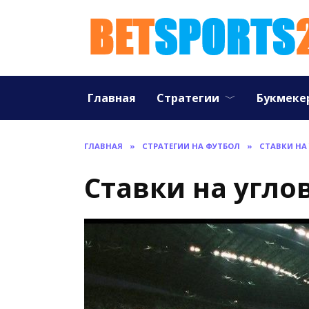
Skip
to
content
Главная
Стратегии
Букмеке
ГЛАВНАЯ
»
СТРАТЕГИИ НА ФУТБОЛ
»
СТАВКИ НА
Ставки на угло