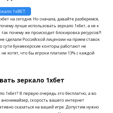
ркало 1xBET
хбет на сегодня. Но сначала, давайте разберемся,
почему лучше использовать зеркало 1хбет, а не к
 так почему же происходит блокировка ресурсов?!
не сделали Российской лицензии на прием ставок
по сути букмекерские конторы работают не
 не хотят, что бы игроки платили 13% с каждой
вать зеркало 1хбет
о 1хбет? В первую очередь это бесплатно, а во
е анонимайзер, скорость вашего интернет
гативно сказаться на вашей игре. Допустим нужно