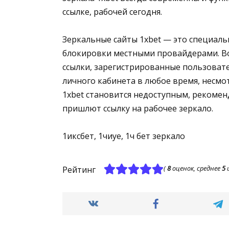
ссылке, рабочей сегодня.
Зеркальные сайты 1xbet — это специаль
блокировки местными провайдерами. Во
ссылки, зарегистрированные пользовател
личного кабинета в любое время, несмотр
1xbet становится недоступным, рекоменд
пришлют ссылку на рабочее зеркало.
1иксбет, 1чиуе, 1ч бет зеркало
(
8
оценок, среднее
5
Рейтинг