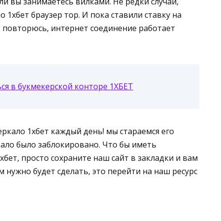
ли вы занимаетесь вилками. Не редки случаи,
 1хбет браузер тор. И пока ставили ставку на
ак повторюсь, интернет соединение работает
ся в букмекерской конторе 1ХБЕТ
еркало 1хбет каждый день! мы стараемся его
ркало было заблокировано. Что бы иметь
хбет, просто сохраните наш сайт в закладки и вам
ам нужно будет сделать, это перейти на наш ресурс