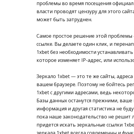
проблемы во время посещения официальн
власти проводят цензуру для этого сайта,
может быть затруднен.
Самое простое решение этой проблемы —
ссылке. Вы делаете один клик, и перена
1xbet без необходимости устанавливать
которое изменяет IP-адрес, или использ
Зеркало 1xbet — это те же сайты, адрес
вашем браузере. Поэтому не бойтесь рег
1xbet с другими адресами, ведь некотор
Базы данных останутся прежними, ваше 
информация и другая статистика не буду
пока наше законодательство не решит л
придется искать зеркальные ссылки 1xbet
зеркала 1xbet всегда современны и фун