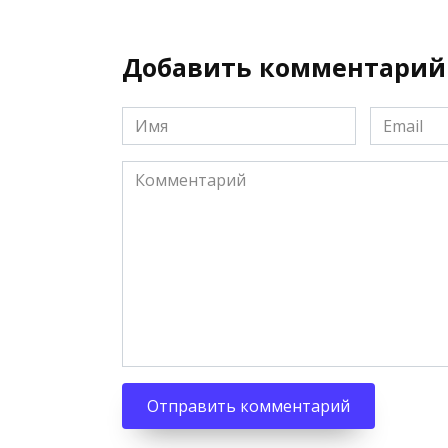
Добавить комментарий
Имя
Email
*
*
Комментарий