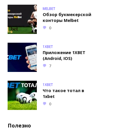
MELBET
Обзор букмекерской
конторы Melbet
0
1XBET
Приложение 1XBET
(Android, IOS)
7
1XBET
Что такое тотал в
1xbet
0
Полезно