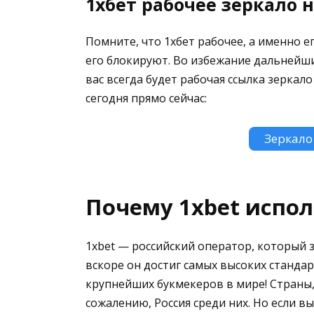
1хбет рабочее зеркало 
Помните, что 1хбет рабочее, а именно ег
его блокируют. Во избежание дальнейши
вас всегда будет рабочая ссылка зеркало
сегодня прямо сейчас:
Зеркало
Почему 1xbet испол
1xbet — российский оператор, который з
вскоре он достиг самых высоких стандар
крупнейших букмекеров в мире! Страны, 
сожалению, Россия среди них. Но если вы