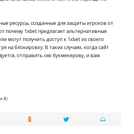
ные ресурсы, созданные для защиты игроков от
т почему 1xbet предлагает альтернативные
и могут получить доступ к 1xbet из своего
я на блокировку. В таких случаях, когда сайт
уется, отправить смс букмекерову, и вам
из
5
)